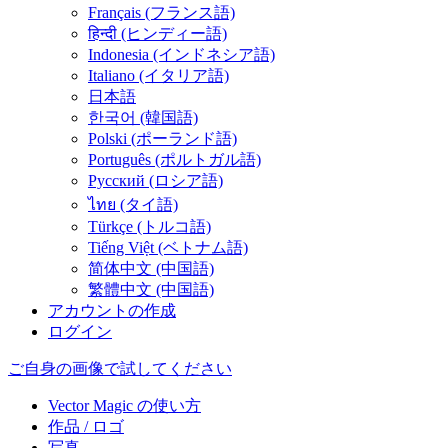
Français (フランス語)
हिन्दी (ヒンディー語)
Indonesia (インドネシア語)
Italiano (イタリア語)
日本語
한국어 (韓国語)
Polski (ポーランド語)
Português (ポルトガル語)
Русский (ロシア語)
ไทย (タイ語)
Türkçe (トルコ語)
Tiếng Việt (ベトナム語)
简体中文 (中国語)
繁體中文 (中国語)
アカウントの作成
ログイン
ご自身の画像で試してください
Vector Magic の使い方
作品 / ロゴ
写真