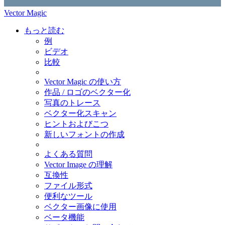
Vector Magic
もっと読む
例
ビデオ
比較
Vector Magic の使い方
作品 / ロゴのベクター化
写真のトレース
ベクター化スキャン
ヒントおよびこつ
新しいフォントの作成
よくある質問
Vector Image の理解
互換性
ファイル形式
便利なツール
ベクター画像に使用
ベータ機能