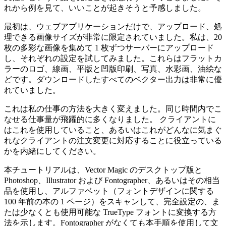
れから例を見て、いいことが起きそうと予感しました。
最初は、ウェブアプリケーションだけで、アップロード、処
理できる画像サイズが非常に限定されていました。私は、20
枚の多彩な画像を集めて 1 枚ずつサーバーにアップロード
し、それぞれの設定を試してみました。これらはフラットカ
ラーのロゴ、線画、平版と凹版印刷、写真、水彩画、油絵な
どです。ダウンロードしたすべてのベクター出力は非常に優
れていました。
これは私の仕事の方法を大きく変えました。同じ時間内でこ
なせる仕事量が飛躍的に多くなりました。 クライアントに
はこれを使用していること、あるいはこれがどんなに気まぐ
れなクライアントの注文変更に対応することに役立っている
かを内緒にしてください。
本チュートリアルは、Vector Magic のデスクトップ版と
Photoshop、Illustrator および Fontographer、あるいはその相当
品を使用し、アルファベット（フォントデザインに関する
100 年前の本の 1 ページ）をスキャンして、完全設定の、ま
たは少なくとも使用可能な TrueType フォントに変換する方
法を示します。Fontographer がなくても本手順を使用して文