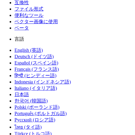
互換性
ファイル形式
便利なツール
ベクター画像に使用
ベータ
言語
English (英語)
Deutsch (ドイツ語)
Español (スペイン語)
Français (フランス語)
हिन्दी (ヒンディー語)
Indonesia (インドネシア語)
Italiano (イタリア語)
日本語
한국어 (韓国語)
Polski (ポーランド語)
Português (ポルトガル語)
Русский (ロシア語)
ไทย (タイ語)
Türkçe (トルコ語)