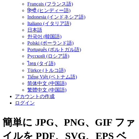
Français (フランス語)
हिन्दी (ヒンディー語)
Indonesia (インドネシア語)
Italiano (イタリア語)
日本語
한국어 (韓国語)
Polski (ポーランド語)
Português (ポルトガル語)
Русский (ロシア語)
ไทย (タイ語)
Türkçe (トルコ語)
Tiếng Việt (ベトナム語)
简体中文 (中国語)
繁體中文 (中国語)
アカウントの作成
ログイン
簡単に
JPG、PNG、GIF
ファ
イル
を
PDF、SVG、EPS
ベ