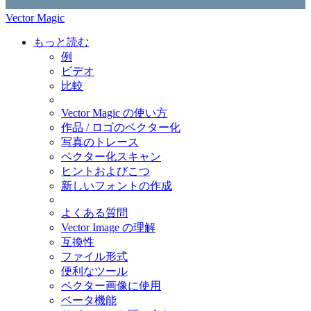
Vector Magic
もっと読む
例
ビデオ
比較
Vector Magic の使い方
作品 / ロゴのベクター化
写真のトレース
ベクター化スキャン
ヒントおよびこつ
新しいフォントの作成
よくある質問
Vector Image の理解
互換性
ファイル形式
便利なツール
ベクター画像に使用
ベータ機能