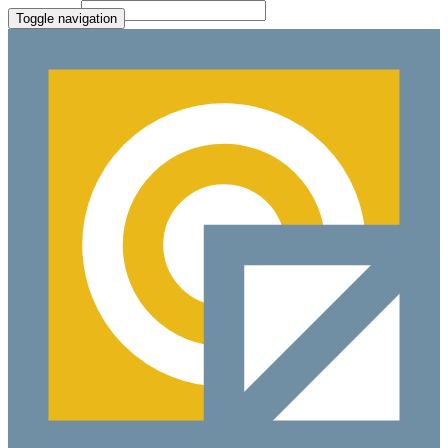
File Picker
Paste Target
Toggle navigation